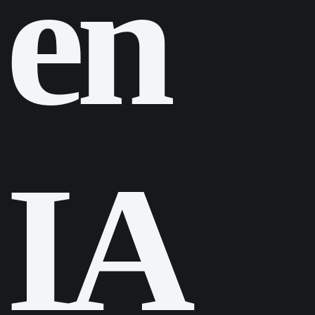
en
IA